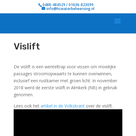
0488-484529 / 01636-823099
info@hcwaterbeheersing.nl
Vislift
De vislift is een wenteltrap voor vissen om moeilijke
passages stroomopwaarts te kunnen overwinnen,
inclusief een rustkamer met groen licht. In november
2018 werd de eerste vislift in Almkerk (NB) in gebruik
genomen.
Lees ook het
artikel in de Volkskrant
over de vislift.